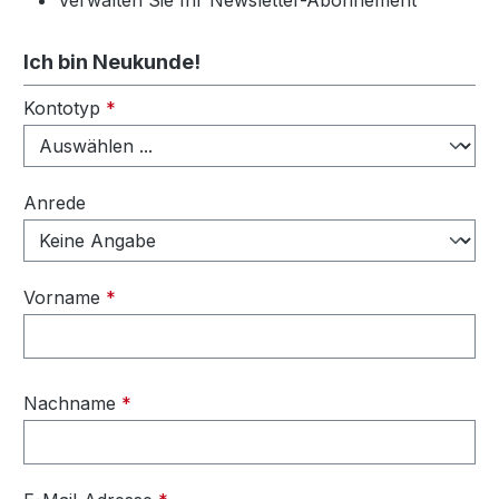
Verwalten Sie Ihr Newsletter-Abonnement
Ich bin Neukunde!
Persönliche Informationen
Kontotyp
*
Anrede
Vorname
*
Nachname
*