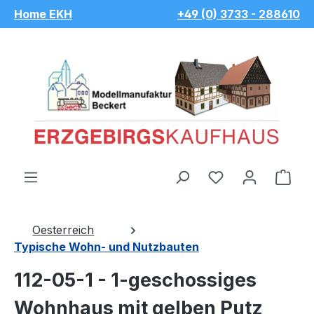
Home EKH
+49 (0) 3733 - 288610
Zum Hauptinhalt springen
Du hast 0 Pro
War
Oesterreich
Typische Wohn- und Nutzbauten
112-05-1 - 1-geschossiges
Wohnhaus mit gelben Putz